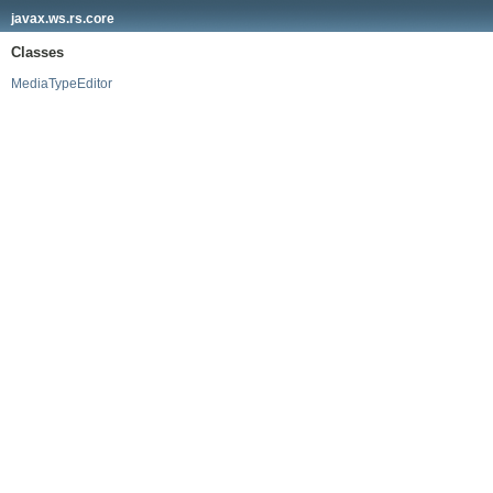
javax.ws.rs.core
Classes
MediaTypeEditor