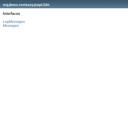
org.jboss.resteasy.jsapi.i18n
Interfaces
LogMessages
Messages