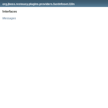
org.jboss.resteasy.plugins.providers.fastinfoset.i18n
Interfaces
Messages