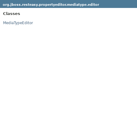
org.jboss.resteasy.propertyeditor.mediatype.editor
Classes
MediaTypeEditor