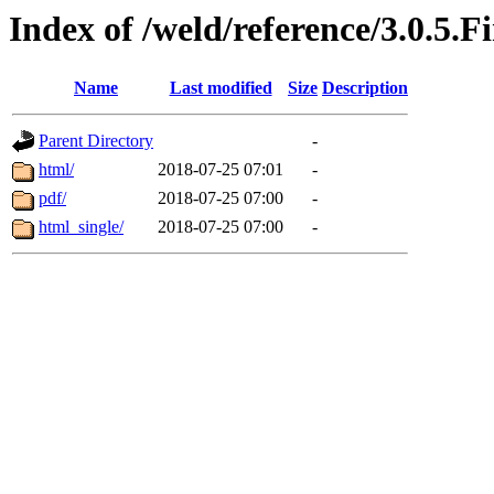
Index of /weld/reference/3.0.5.F
Name
Last modified
Size
Description
Parent Directory
-
html/
2018-07-25 07:01
-
pdf/
2018-07-25 07:00
-
html_single/
2018-07-25 07:00
-