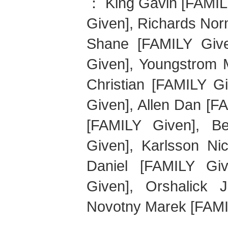
：
King
Gavin
[FAMIL
Given],
Richards
Nor
Shane
[FAMILY Giv
Given],
Youngstrom
Christian
[FAMILY Gi
Given],
Allen
Dan
[FA
[FAMILY Given],
Be
Given],
Karlsson
Nic
Daniel
[FAMILY Gi
Given],
Orshalick
J
Novotny
Marek
[FAMI