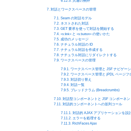
6.12.5. 共通の例外
7. 対話とワークスペースの管理
7.1. Seam の対話モデル
7.2. ネストされた対話
7.3. GET 要求を使って対話を開始する
7.4.
と
の使いかた
<s:link>
<s:button>
7.5. 成功のメッセージ
7.6. ナチュラル対話の ID
7.7. ナチュラル対話を作成する
7.8. ナチュラル対話にリダイレクトする
7.9. ワークスペースの管理
7.9.1. ワークスペース管理と JSF ナビゲー
7.9.2. ワークスペース管理と jPDL ページ
7.9.3. 対話切り替え
7.9.4. 対話一覧
7.9.5. ブレッドクラム (Breadcrumbs)
7.10. 対話型コンポーネントと JSF コンポー
7.11. 対話的コンポーネントへの並列コール
7.11.1. 対話的 AJAX アプリケーションを
7.11.2. エラーを処理する
7.11.3. RichFaces Ajax