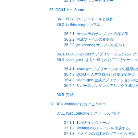
35.1.2. ページフロービュアー
36. OC4J 上の Seam
36.1. OC4J のインストールと操作
36.2.
サンプル
jee5/booking
36.2.1. ホテル予約サンプルの依存関係
36.2.2. 構成ファイルの変更点
36.2.3.
サンプルのビルド
jee5/booking
36.3. OC4J への Seam アプリケーションのデ
36.4.
により生成されたアプリケーション
seam-gen
36.4.1.
アプリケーションの雛形の
seam-gen
36.4.2. OC4J へのデプロイに必要な変更点
36.4.3. seam-gen 生成アプリケーション
36.4.4. リバースエンジンニアリング生成した
36.5. 完成
37. BEA Weblogic における Seam
37.1. WebLogicのインストールと操作
37.1.1. 10.3のインストール
37.1.2. Weblogicのドメインを作成する。
37.1.3. ドメインの 起動/停止/アクセス 方法