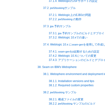
37.1.4. WeblogicのJSFサポートの設定
37.2.
サンプル
jee5/booking
37.2.1. Weblogic上のEJB3の問題
37.2.2.
の動作
jee5/booking
37.3.
予約サンプル
jpa
37.3.1.
予約サンプルのビルドとデプロイ
jpa
37.3.2. Weblogic 10.xでの違い
37.4. Weblogic 10.x に
を使用して作成
seam-gen
37.4.1.
をp起動するための設定
seam-gen
37.4.2. Weblogic 10.Xについての変更
37.4.3. アプリケーションのビルドとデプロ
38. Seam on IBM's Websphere
38.1. Websphere environment and deployment i
38.1.1. Installation versions and tips
38.1.2. Required custom properties
38.2.
サンプル
jee5/booking
38.2.1. 構成ファイルの変更
38.2.2.
サンプルのビルド
jee5/booking