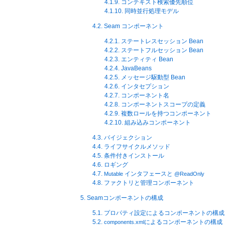
4.1.9. コンテキスト検索優先順位
4.1.10. 同時並行処理モデル
4.2. Seam コンポーネント
4.2.1. ステートレスセッション Bean
4.2.2. ステートフルセッション Bean
4.2.3. エンティティ Bean
4.2.4. JavaBeans
4.2.5. メッセージ駆動型 Bean
4.2.6. インタセプション
4.2.7. コンポーネント名
4.2.8. コンポーネントスコープの定義
4.2.9. 複数ロールを持つコンポーネント
4.2.10. 組み込みコンポーネント
4.3. バイジェクション
4.4. ライフサイクルメソッド
4.5. 条件付きインストール
4.6. ロギング
4.7.
インタフェースと
Mutable
@ReadOnly
4.8. ファクトリと管理コンポーネント
5. Seamコンポーネントの構成
5.1. プロパティ設定によるコンポーネントの構成
5.2.
によるコンポーネントの構成
components.xml