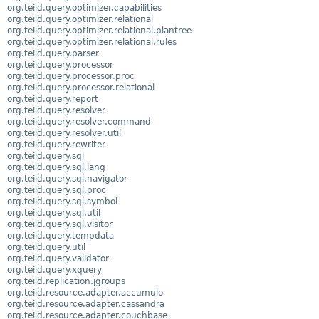
org.teiid.query.optimizer.capabilities
org.teiid.query.optimizer.relational
org.teiid.query.optimizer.relational.plantree
org.teiid.query.optimizer.relational.rules
org.teiid.query.parser
org.teiid.query.processor
org.teiid.query.processor.proc
org.teiid.query.processor.relational
org.teiid.query.report
org.teiid.query.resolver
org.teiid.query.resolver.command
org.teiid.query.resolver.util
org.teiid.query.rewriter
org.teiid.query.sql
org.teiid.query.sql.lang
org.teiid.query.sql.navigator
org.teiid.query.sql.proc
org.teiid.query.sql.symbol
org.teiid.query.sql.util
org.teiid.query.sql.visitor
org.teiid.query.tempdata
org.teiid.query.util
org.teiid.query.validator
org.teiid.query.xquery
org.teiid.replication.jgroups
org.teiid.resource.adapter.accumulo
org.teiid.resource.adapter.cassandra
org.teiid.resource.adapter.couchbase