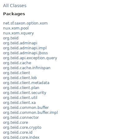
All Classes
Packages
net.sf.saxon.option.xom
nux.xom.pool
nux.xom.xquery
org.teiid
org.teiid.adminapi
org.teiid.adminapi.impl
org.teiid.adminapi.jboss
org.teiid.api.exception.query
org.teiid.cache
org.teiid.cache.infinispan
org.teiid.client
org.teiid.client.lob
org.teiid.client.metadata
org.teiid.client.plan
org.teiid.client.security
org.teiid.client.util
org.teiid.client.xa
org.teiid.common.buffer
org.teiid.common.buffer.impl
org.teiid.connector
org.teiid.core
org.teiid.core.crypto
org.teiid.core.id
org.teiid.core.index