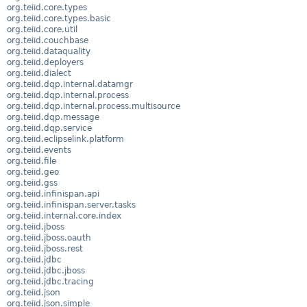
org.teiid.core.types
org.teiid.core.types.basic
org.teiid.core.util
org.teiid.couchbase
org.teiid.dataquality
org.teiid.deployers
org.teiid.dialect
org.teiid.dqp.internal.datamgr
org.teiid.dqp.internal.process
org.teiid.dqp.internal.process.multisource
org.teiid.dqp.message
org.teiid.dqp.service
org.teiid.eclipselink.platform
org.teiid.events
org.teiid.file
org.teiid.geo
org.teiid.gss
org.teiid.infinispan.api
org.teiid.infinispan.server.tasks
org.teiid.internal.core.index
org.teiid.jboss
org.teiid.jboss.oauth
org.teiid.jboss.rest
org.teiid.jdbc
org.teiid.jdbc.jboss
org.teiid.jdbc.tracing
org.teiid.json
org.teiid.json.simple