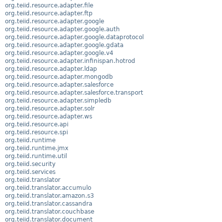
org.teiid.resource.adapter.file
org.teiid.resource.adapter.ftp
org.teiid.resource.adapter.google
org.teiid.resource.adapter.google.auth
org.teiid.resource.adapter.google.dataprotocol
org.teiid.resource.adapter.google.gdata
org.teiid.resource.adapter.google.v4
org.teiid.resource.adapter.infinispan.hotrod
org.teiid.resource.adapter.ldap
org.teiid.resource.adapter.mongodb
org.teiid.resource.adapter.salesforce
org.teiid.resource.adapter.salesforce.transport
org.teiid.resource.adapter.simpledb
org.teiid.resource.adapter.solr
org.teiid.resource.adapter.ws
org.teiid.resource.api
org.teiid.resource.spi
org.teiid.runtime
org.teiid.runtime.jmx
org.teiid.runtime.util
org.teiid.security
org.teiid.services
org.teiid.translator
org.teiid.translator.accumulo
org.teiid.translator.amazon.s3
org.teiid.translator.cassandra
org.teiid.translator.couchbase
org.teiid.translator.document