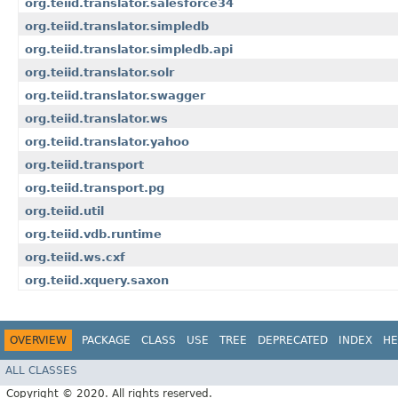
org.teiid.translator.salesforce34
org.teiid.translator.simpledb
org.teiid.translator.simpledb.api
org.teiid.translator.solr
org.teiid.translator.swagger
org.teiid.translator.ws
org.teiid.translator.yahoo
org.teiid.transport
org.teiid.transport.pg
org.teiid.util
org.teiid.vdb.runtime
org.teiid.ws.cxf
org.teiid.xquery.saxon
OVERVIEW
PACKAGE
CLASS
USE
TREE
DEPRECATED
INDEX
HE
ALL CLASSES
Copyright © 2020. All rights reserved.