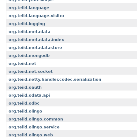
org.teiid.language
org.teiid.language.visitor
org.teiid.logging
org.teiid.metadata
org.teiid.metadata.index
org.teiid.metadatastore
org.teiid.mongodb
org.teiid.net
org.teiid.net.socket
org.teiid.netty.handler.codec.serialization
org.teiid.oauth
org.teiid.odata.api
org.teiid.odbc
org.teiid.olingo
org.teiid.olingo.common
org.teiid.olingo.service
org.teiid.olingo.web